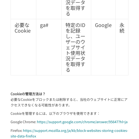
況データ
を取得す
る
必要な
ga#
特定のID
Google
永
Cookie
を記録
続
し、ユー
ザーのウ
ェブサイ
ト使用状
況データ
を取得す
る
Cookieの管理方法は？
必要なCookieをブロックまたは削除すると、当社のウェブサイトに正常にア
クセスできなくなる可能性があります。
Cookieを管理するには、以下のブラウザを使用できます：
Google Chrome:
https://support.google.com/chrome/answer/95647?hl=ja
Firefox:
https://support.mozilla.org/ja/kb/block-websites-storing-cookies-
site-data-firefox