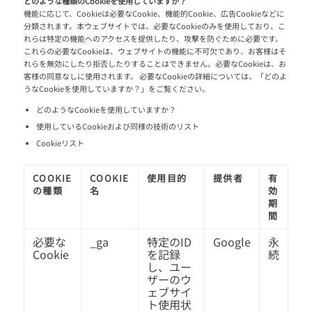
どのような種類のCookieを使用していますか？
機能に応じて、Cookieは必要なCookie、機能的Cookie、広告Cookieなどに
分類されます。本ウェブサイトでは、必要なCookieのみを使用しており、こ
れらは特定の機能へのアクセスを提供したり、攻撃を防ぐために必要です。
これらの必要なCookieは、ウェブサイトの機能に不可欠であり、お客様はそ
れらを無効にしたり拒否したりすることはできません。必要なCookieは、お
客様の同意なしに使用されます。 必要なCookieの詳細については、「どのよ
うなCookieを使用していますか？」をご覧ください。
どのようなCookieを使用していますか？
使用しているCookieおよび同様の技術のリスト
Cookieリスト
COOKIE
COOKIE
使用目的
提供者
有
の種類
名
効
期
間
必要な
_ga
特定のID
Google
永
Cookie
を記録
続
し、ユー
ザーのウ
ェブサイ
ト使用状