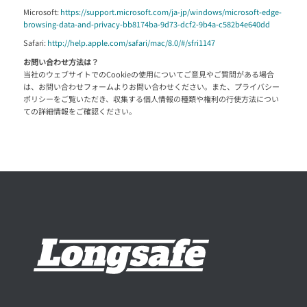
Microsoft:
https://support.microsoft.com/ja-jp/windows/microsoft-edge-
browsing-data-and-privacy-bb8174ba-9d73-dcf2-9b4a-c582b4e640dd
Safari:
http://help.apple.com/safari/mac/8.0/#/sfri1147
お問い合わせ方法は？
当社のウェブサイトでのCookieの使用についてご意見やご質問がある場合
は、お問い合わせフォームよりお問い合わせください。また、プライバシー
ポリシーをご覧いただき、収集する個人情報の種類や権利の行使方法につい
ての詳細情報をご確認ください。