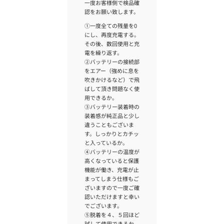
一度お客様側で検品確
認をお願い致します。
①一度全ての残量を0
にし、再度充電する。
その後、数回使用と充
電を繰り返す。
②バッテリーの接続部
をエアー（強めに息を
吹きかけるなど）で飛
ばして頂き問題なく使
用できるか。
③バッテリー装着時の
装着感が純正品と少し
違うこともございま
す。しっかりとカチッ
と入っているか。
④バッテリーの温度が
高くなっていると保護
機能が働き、充電が止
まってしまう仕様もご
ざいますので一度ご確
認いただけますと幸い
でございます。
⑤脱着を４、５回ほど
試して使用できるか。