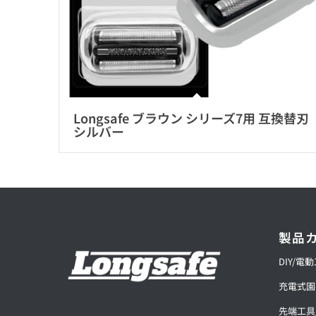
Longsafe ブラウン シリーズ7用 互換替刃
シルバー
製品
DIY/電
充電式園
先端工具