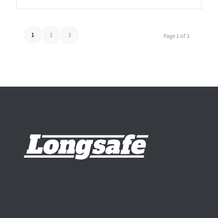
1
2
3
Page 1 of 3