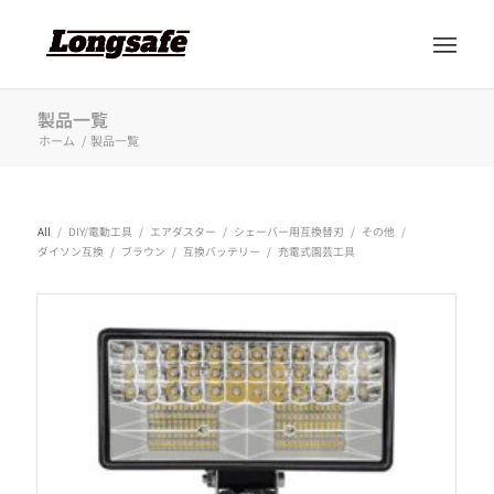
製品一覧
ホーム
/
製品一覧
All
/
DIY/電動工具
/
エアダスター
/
シェーバー用互換替刃
/
その他
/
ダイソン互換
/
ブラウン
/
互換バッテリー
/
充電式園芸工具