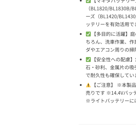
【マキタバッテリー
（BL1820/BL1830B/B
ーズ（BL1420/BL143
ッテリーを有効活用で
【多目的に活躍】庭
ちろん、洗車作業、作
ダやエアコン周りの掃
【安全性への配慮】
石・砂利、金属片の吸
で耐久性も確保してい
【ご注意】 ※本製
売りです ※14.4V
※ライトバッテリーに