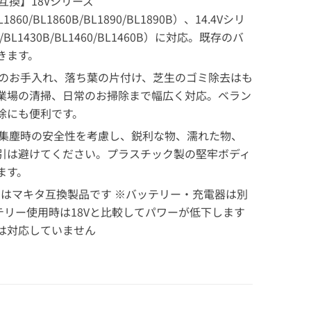
互換】18Vシリーズ
L1860/BL1860B/BL1890/BL1890B）、14.4Vシリ
0/BL1430B/BL1460/BL1460B）に対応。既存のバ
きます。
のお手入れ、落ち葉の片付け、芝生のゴミ除去はも
業場の清掃、日常のお掃除まで幅広く対応。ベラン
除にも便利です。
集塵時の安全性を考慮し、鋭利な物、濡れた物、
引は避けてください。プラスチック製の堅牢ボディ
ます。
品はマキタ互換製品です ※バッテリー・充電器は別
バッテリー使用時は18Vと比較してパワーが低下します
は対応していません