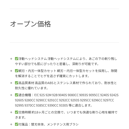
オープン価格
浮動ヘッドシステム 浮動ヘッドシステムにより、あごの下の剃り残し
やすい部分でも肌にぴったりと密着し、深剃りが可能です。
網刃・内刃一体型カセット 網刃・内刃一体型カセットを採用し、隙間
を解消することでヒゲを逃さず確実にカットします。
高品質素材 高品質のABSとステンレス素材で作られており、耐水性と
耐久性に優れています。
適合機種：F/C 92S 92M 92B 9040S 9080CC 9093S 9095CC 9240S 9242S
9260S 9280CC 9290CC 9291CC 9292CC 9293S 9295CC 9296CC 9297CC
9299S 9370CC 9385CC 9390CC 9330S 等に適合します。
交換時期 約18ヶ月ごとの交換で、いつまでも快適な剃り心地を維持で
きます。
付属品：替刃本体、メンテナンス用ブラシ