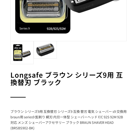
Longsafe ブラウン シリーズ9用 互
換替刃 ブラック
ブラウン シリーズ9用 互換替刃 シリーズ9 互換 替刃 電気 シェーバー s9 交換用
braun用 series9 髭剃り 網刃 内刃一体型 シェーバーヘッド F/C 92S 92M 92B
対応 メンズ シェーバーアクセサリー ブラック BRAUN SHAVER HEAD
(BRSBS902-BK)