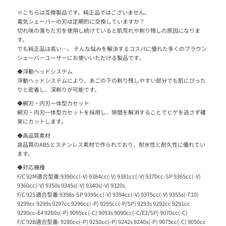
※こちらは互換製品です。純正品ではございません。
電気シェーバーの刃は定期的に交換していますか？
切れ味の落ちた刃を使用し続けていると肌荒れや剃り残しの原因になりま
す。
でも純正品は高い…。 そんな悩みを解決するコスパに優れた多くのブラウン
シェーバーユーザーにお使いいただける製品です。
◆浮動ヘッドシステム
浮動ヘッドシステムにより、あごの下の剃り残しやすい部分でも肌にぴった
りと密着し、深剃りが可能です。
◆網刃・内刃一体型カセット
網刃・内刃一体型カセットを採用し、隙間を解消することでヒゲを逃さず確
実にカットします。
◆高品質素材
高品質のABSとステンレス素材で作られており、耐水性と耐久性に優れてい
ます。
◆対応機種
F/C 92M適合型番:9390cc(-V) 9384cc(-V) 9381cc(-V) 9370cc-SP 9365cc(-V)
9360cc(-V) 9350s 9345s(-V) 9340s(-V) 9320s
F/C 92S適合型番:9398s-SP 9395cc(-V) 9394cc(-V) 9375cc(-V) 9355s(-T10)
9299cc 9299s 9297cc 9296cc(-P) 9295cc(-P/SP) 9293s 9292cc 9291cc
9290cc-E4 9260s(-P) 9095cc(-C) 9093s 9090cc(-C/E2/SP) 9070cc(-C)
F/C 92B適合型番: 9280cc(-P) 9250cc(-P) 9242s 9240s(-P) 9075cc(-C) 9050cc