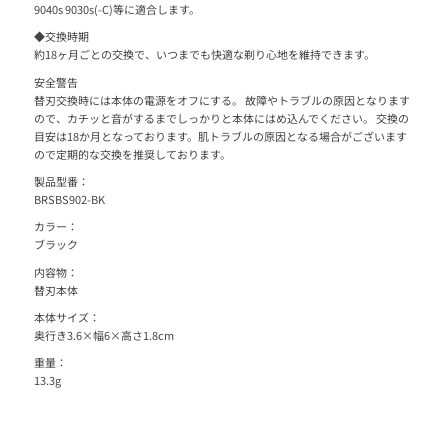
9040s 9030s(-C)等に適合します。
◆交換時期
約18ヶ月ごとの交換で、いつまでも快適な剃り心地を維持できます。
安全警告
替刃交換時には本体の電源をオフにする。 故障やトラブルの原因となります
ので、カチッと音がするまでしっかりと本体にはめ込んでください。 交換の
目安は18か月となっております。肌トラブルの原因となる場合がございます
ので定期的な交換を推奨しております。
製品型番：
BRSBS902-BK
カラー：
ブラック
内容物：
替刃本体
本体サイズ：
奥行き3.6×幅6×高さ1.8cm
重量：
13.3g