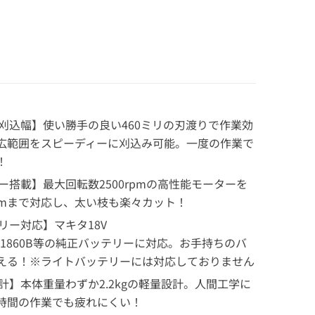
刈込幅】使い勝手の良い460ミリの刃渡りで作業効
広範囲をスピーディーに刈込み可能。一度の作業で
！
搭載】最大回転数2500rpmの高性能モーターを
mmまで対応し、太い枝も楽々カット！
リー対応】マキタ18V
0B/BL1860B等の純正バッテリーに対応。お手持ちのバ
える！※ライトバッテリーには対応しておりません
計】本体重量わずか2.2kgの軽量設計。人間工学に
時間の作業でも疲れにくい！