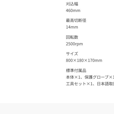
刈込幅
460mm
最高切断径
14mm
回転数
2500rpm
サイズ
800×180×170mm
標準付属品
本体×1、保護グローブ×
工具セット×1、日本語取