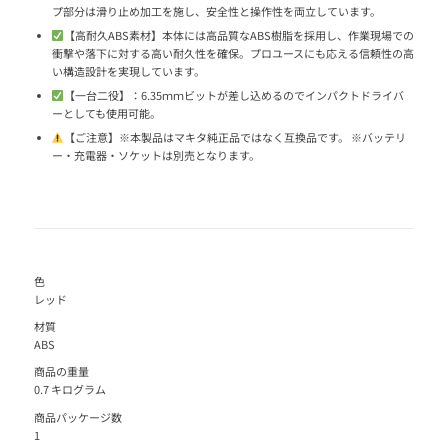
プ部分は滑り止め加工を施し、安全性と操作性を両立しています。
【高耐久ABS素材】本体には高品質なABS樹脂を採用し、作業現場での
衝撃や落下に対する高い耐久性を確保。プロユースにも応える信頼性の高
い構造設計を実現しています。
【一台二役】：6.35ｍｍビットが差し込めるのでインパクトドライバ
ーとしても使用可能。
【ご注意】※本製品はマキタ純正品ではなく互換品です。 ※バッテリ
ー・充電器・ソケットは別売となります。
色
レッド
材質
ABS
商品の重量
0.7 キログラム
商品パッケージ数
1