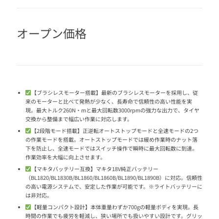
オープン価格
【ブラシレスモーター搭載】最新のブラシレスモーターを採用し、従
来のモーターと比べて発熱が少なく、長寿命で信頼性の高い性能を実
現。最大トルク260N・mと最大回転数3000rpmの強力な出力で、タイヤ
交換から整備まで幅広い作業に対応します。
【2段階モード搭載】正逆転オートストップモードと全速モードの2つ
の作業モードを搭載。オートストップモードでは緩め作業時のナット落
下を防止し、全速モードではスイッチ操作で瞬時に最大回転数に到達。
作業効率を大幅に向上させます。
【マキタバッテリー互換】マキタ18V純正バッテリー
（BL1820/BL1830B/BL1860/BL1860B/BL1890/BL1890B）に対応。信頼性
の高い電源システムで、安定した作業が可能です。※ライトバッテリーに
は非対応。
【軽量コンパクト設計】本体重量わずか700gの軽量ボディを実現。長
時間の作業でも疲労を軽減し、狭い場所でも扱いやすい設計です。グリッ