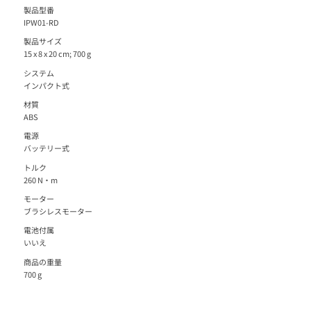
製品型番
IPW01-RD
製品サイズ
15 x 8 x 20 cm; 700 g
システム
インパクト式
材質
ABS
電源
バッテリー式
トルク
260 N・m
モーター
ブラシレスモーター
電池付属
いいえ
商品の重量
700 g