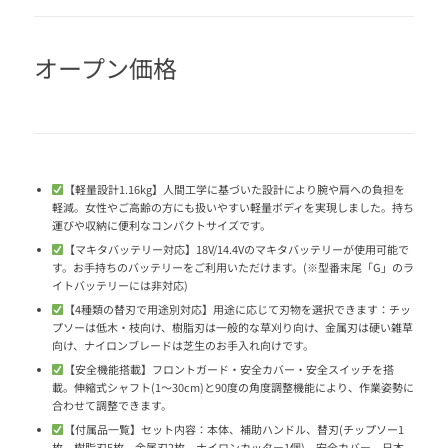
オープン価格
【軽量設計1.16kg】人間工学に基づいた設計により腕や肩への負担を
軽減。女性やご高齢の方にも扱いやすい軽量ボディを実現しました。持ち
運びや収納に便利なコンパクトサイズです。
【マキタバッテリー対応】18V/14.4Vのマキタバッテリーが使用可能で
す。お手持ちのバッテリーをご利用いただけます。(※型番末尾「G」のラ
イトバッテリーには非対応)
【4種類の替刃で用途別対応】用途に応じて刃物を選択できます：チッ
プソーは低木・枝向け、樹脂刃は一般的な草刈り向け、金属刃は硬い雑草
向け、ナイロンブレードは芝生のお手入れ向けです。
【安全機能搭載】フロントガード・安全カバー・安全スイッチを搭
載。伸縮式シャフト(1〜30cm)と90度の角度調整機能により、作業姿勢に
合わせて調整できます。
【付属品一覧】セット内容：本体、補助ハンドル、替刃(チップソー1
枚、樹脂刃5枚、金属刃2枚、ナイロンカッター1個)、安全カバー、日本