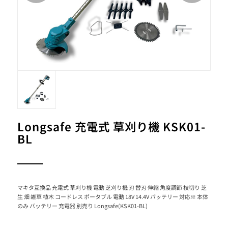
Longsafe 充電式 草刈り機 KSK01-
BL
マキタ互換品 充電式 草刈り機 電動 芝刈り機 刃 替刃 伸縮 角度調節 枝切り 芝
生 畑 雑草 植木 コードレス ポータブル 電動 18V 14.4V バッテリー 対応※ 本体
のみ バッテリー 充電器 別売り Longsafe(KSK01-BL)