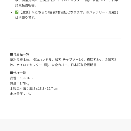
語取扱説明書。
【注意】※こちらの商品は右回転となります。※バッテリー・充電器
は別売りです。
■付属品一覧
草刈り機本体、補助ハンドル、替刃(チップソー1枚、樹脂刃5枚、金属刃2
枚、ナイロンカッター1個)、安全カバー、日本語取扱説明書
■仕様一覧
品番：KSK01-BL
質量：1.78kg
本製品寸法：‎88.5 x 16.5 x 12.7 cm
定格電圧：18V