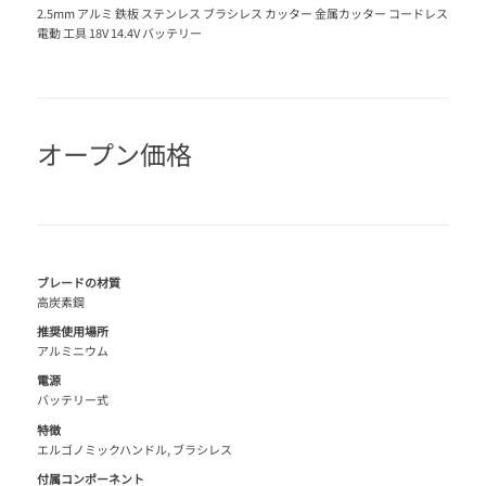
2.5mm アルミ 鉄板 ステンレス ブラシレス カッター 金属カッター コードレス
電動 工具 18V 14.4V バッテリー
オープン価格
ブレードの材質
高炭素鋼
推奨使用場所
アルミニウム
電源
バッテリー式
特徴
エルゴノミックハンドル, ブラシレス
付属コンポーネント