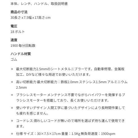
本体、レンチ、ハンドル、取扱説明書
商品の寸法
30長さ x 7.5幅 x 17高さ cm
電圧
18 ボルト
速度
1900 毎分回転数
ハンドル材質
ゴム
最大切断能力2.5mmのシートメタルニブラーです。自動車修理、金属板
加工、DIYなど様々な用途でお使いいただけます。
高い切断能力 最大切断能力：鉄板2.0mm ステンレス1.5mm アルミニウム
2.5mm
ブラシレスモーター メンテナンス不要でながらハイパワーを発揮するブ
ラシレスモーターを搭載しており、長くお使いいただけます。
使いやすいデザイン 人間工学に基づいたデザインにより長時間作業して
も疲れを感じません。
コードレス 煩わしいコードが無いので場所を選ばず持ち運んで使用でき
ます。
仕様 サイズ：30×7.5×17cm 重量：1.5Kg 無負荷速度：1900spm