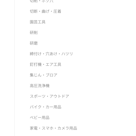
切削・ホゾ穴
切断・曲げ・圧着
園芸工具
研削
研磨
締付け・穴あけ・ハツリ
釘打機・エア工具
集じん・ブロア
高圧洗浄機
スポーツ・アウトドア
バイク・カー用品
ベビー用品
家電・スマホ・カメラ用品