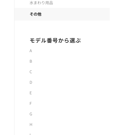
水まわり用品
その他
モデル番号から選ぶ
A
B
C
D
E
F
G
H
I