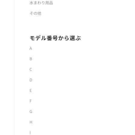
水まわり用品
その他
モデル番号から選ぶ
A
B
C
D
E
F
G
H
I