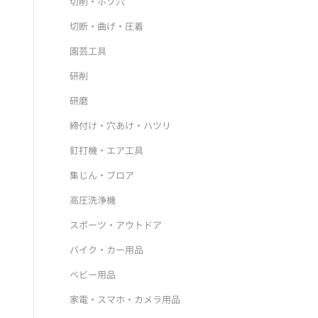
切削・ホゾ穴
切断・曲げ・圧着
園芸工具
研削
研磨
締付け・穴あけ・ハツリ
釘打機・エア工具
集じん・ブロア
高圧洗浄機
スポーツ・アウトドア
バイク・カー用品
ベビー用品
家電・スマホ・カメラ用品