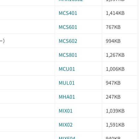
MCS401
1,414KB
MCS601
767KB
ー）
MCS602
994KB
MCS801
1,267KB
MCU01
1,006KB
MUL01
947KB
MHA01
247KB
MIX01
1,039KB
MIX02
1,591KB
MIXF04
940KB