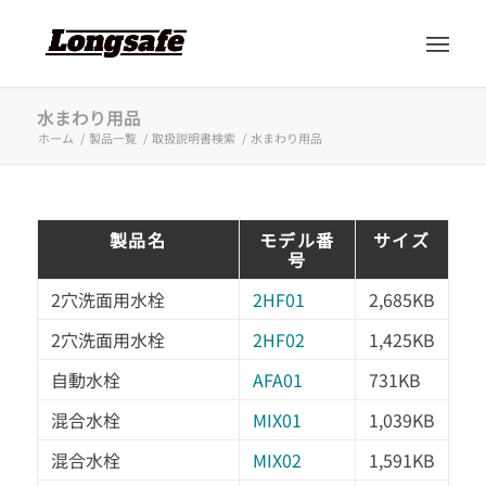
水まわり用品
ホーム
/
製品一覧
/
取扱説明書検索
/
水まわり用品
製品名
モデル番
サイズ
号
2穴洗面用水栓
2HF01
2,685KB
2穴洗面用水栓
2HF02
1,425KB
自動水栓
AFA01
731KB
混合水栓
MIX01
1,039KB
混合水栓
MIX02
1,591KB